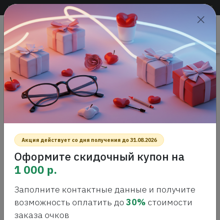
Доставка по всей России
+7 (383) 288-55-54
+7 (383) 288-54-55
Проверить
зрение
САЛОН ОПТИКИ
Главная
Интернет-магазин оптики
Precision 1, 90шт
PRECISION 1, 90ШТ
Акция действует со дня получения до 31.08.2026
Оформите скидочный купон на
1 000 р.
Заполните контактные данные и получите
возможность оплатить до
30%
стоимости
заказа очков