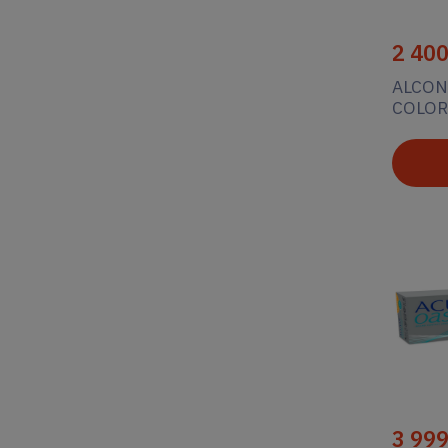
2 40
ALCON
COLOR
3 99