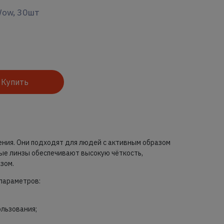
Wow, 30шт
Купить
ения. Они подходят для людей с активным образом
нные линзы обеспечивают высокую чёткость,
зом.
 параметров:
льзования;