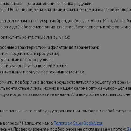
тные линзы — для изменения оттенка радужки;
зы с UV-защитой, увлажняющими компонентами и высокой кислор
Miru, Adria,
лагаем линзы от популярных брендов (Acuvue, Alcon,
Ai
ision и др.), обеспечивающих качество, безопасность и эффективно
тоит купить контактные линзы у нас:
робные характеристики и фильтры по параметрам;
антия подлинности продукции;
сультации по подбору линз;
ративная доставка по всей России;
ятные цены и бонусы постоянным клиентам.
омнить: подбор линз должен осуществляться по рецепту от врача-
ть контактные линзы можно в нашем салоне оптики «Взор» Если 
щую модель и заказывайте онлайн. Или покупайте в нашем салоне 
ные линзы — это свобода, уверенность и комфорт в любой ситуации.
!
ь вопросы?
Напишите нам в
Телеграм SalonOptikiVzor
есь на Проверку зрения и подбор очков не откладывая на потом:
З