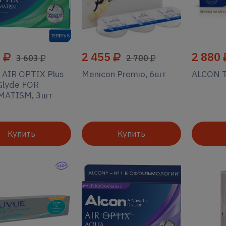
0
2 455
2 880
3 603
2 700
AIR OPTIX Plus
Menicon Premio, 6шт
ALCON T
Glyde FOR
MATISM, 3шт
Купить
Купить