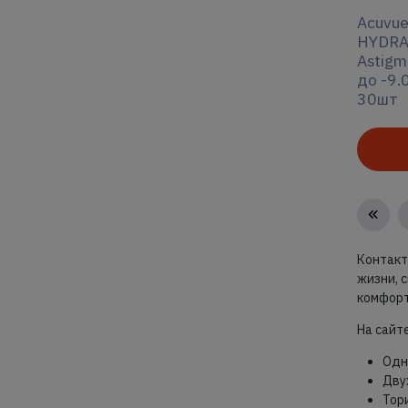
Acuvue
HYDRA
Astigm
до -9.0
30шт
Контакт
жизни, 
комфорт
На сайт
Одн
Дву
Тор