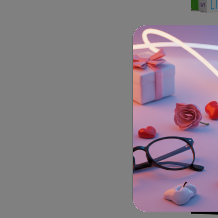
7 30
Biotrue
90шт