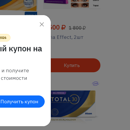
1 500
4 444
1 800
IR OPTIX
Adria Effect, 2шт
2026
 DAY AQUA,
й купон на
Купить
Купить
 и получите
стоимости
Получить купон