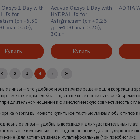
 Oasys 1 Day with
Acuvue Oasys 1 Day with
ADRIA 
LUX for
HYDRALUX for
atism (от -6.50
Astigmatism (от +0.25
0, шаг 0.50),
до +4.00, шаг 0.25),
30шт
Купить
Купить
2
3
4
ные линзы — это удобное и эстетичное решение для коррекции зр
спортсменов, водителей и тех, кто не хочет носить очки. Совреме
 при длительном ношении и физиологическую совместимость с гла
е optika-vzor.ru вы можете купить контактные линзы любых типов и
одневные линзы — удобны в поездках и для чувствительных глаз;
хнедельные и месячные — выгодное решение для регулярного испо
ические (для астигматизма) и мультифокальные (при пресбиопии);