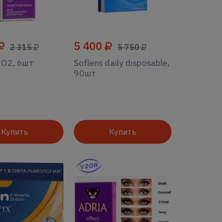
5 400
2 315
5 750
2O2, 6шт
Soflens daily disposable,
90шт
Купить
Купить