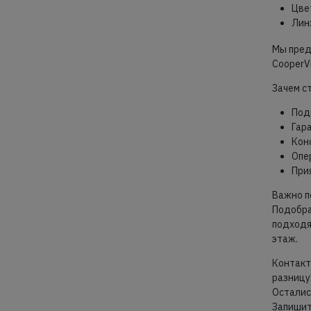
Цве
Лин
Мы пред
CooperV
Зачем с
Под
Гар
Кон
Опе
При
Важно п
Подобра
подходя
этаж.
Контакт
разницу
Осталис
Запишит