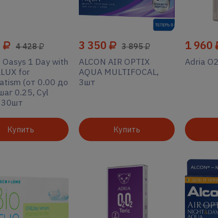
9
3 350
1 960
4 428
3 895
 Oasys 1 Day with
ALCON AIR OPTIX
Adria O
LUX for
AQUA MULTIFOCAL,
atism (от 0.00 до
3шт
шаг 0.25, Cyl
, 30шт
Купить
Купить