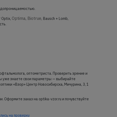
одопроницаемостью.
Optima, Biotrue,
r Optix,
Bausch + Lomb,
сть.
офтальмолога, оптометриста. Проверить зрение и
вы уже знаете свои параметры — выбирайте
оптики «Взор» Центр Новосибирска, Мичурина, 3, 1
 Оформите заказ на optika-vzor.ru и почувствуйте
апись на проверку