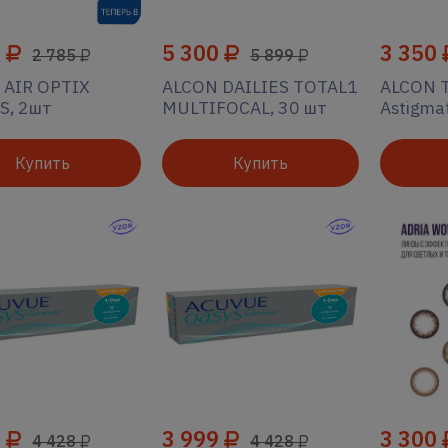
0
5 300
3 350
2 785
5 899
 AIR OPTIX
ALCON DAILIES TOTAL1
ALCON T
S, 2шт
MULTIFOCAL, 30 шт
Astigma
Купить
Купить
9
3 999
3 300
4 428
4 428