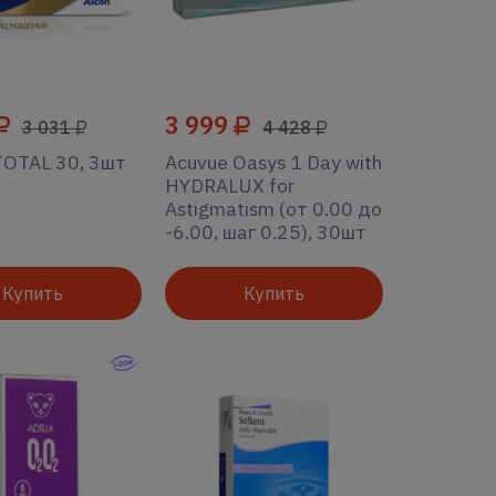
3 999
3 031
4 428
OTAL 30, 3шт
Acuvue Oasys 1 Day with
HYDRALUX for
Astigmatism (от 0.00 до
-6.00, шаг 0.25), 30шт
Купить
Купить