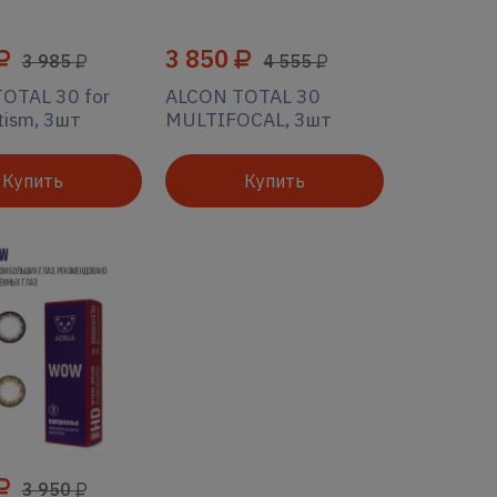
3 850
3 985
4 555
OTAL 30 for
ALCON TOTAL 30
tism, 3шт
MULTIFOCAL, 3шт
Купить
Купить
3 950