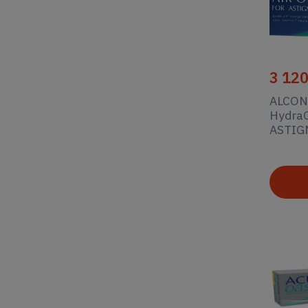
3 12
ALCON 
Hydra
ASTIG